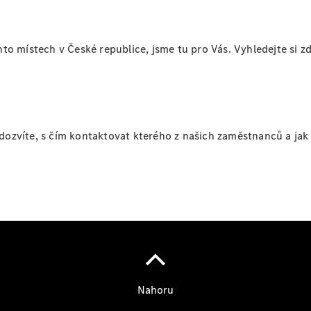
Konfigurátor
Přehled
to místech v České republice, jsme tu pro Vás. Vyhledejte si 
modelů
Rezervovat
zkušební
jízdu
Rezervovat
termín
ozvíte, s čím kontaktovat kterého z našich zaměstnanců a jak 
servisní
prohlídky
Servis