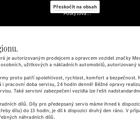
Přeskočit na obsah
Vyhledání a
Poskytovatel/ochrana údajů
koupě
gionu.
která je autorizovaným prodejcem a opravcem vozidel značky Mer
na osobních, užitkových a nákladních automobilů, autorizovaný 
Finanční
irmy proto patří spolehlivost, rychlost, komfort a bezpečnost.
služby
i pracovní doba servisu, 24 hodin denně! Běžné opravy realiz
Digitální
visu. Také servisní zabezpečení vozidla lze řešit nadstandardn
doplňky
MANUFAKTUR
dních dílů. Díly pro předepsaný servis máme ihned k dispozic
Mercedes-
otřeby dílu) do 13 hodin, je díl k dispozici druhý den ráno. V
Benz
třebných náhradních dílů.
Store
Ceníky ke
stažení