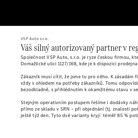
VSP Auto s.r.o.
Váš silný autorizovaný partner v re
Společnost VSP Auto, s.r.o. je ryze českou firmou, 
Domažlické ulici 1127/168, kde je k dispozici prodej
Zákazník musí cítit, že jsme tu pro něho. K zásadám f
vždy s ohledem na potřeby zákazníků. Tomu odpovídá 
bezodkladně, s přihlédnutím k okamžitému stavu v ser
Stejným operativním postupem řešíme i dodávky náhra
přímo ze skladu v SRN – při objednání (tj. znalosti p
ještě týž den. Tyto dvě varianty kryjí téměř 85 % po