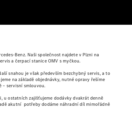
cedes-Benz. Naši společnost najdete v Plzni na
servis a čerpací stanice OMV s myčkou.
 Naší snahou je však především bezchybný servis, a to
ujeme na základě objednávky, nutné opravy řešíme
ě – servisní smlouvou.
i, u ostatních zajišťujeme dodávky dvakrát denně
 případě akutní potřeby dodáme náhradní díl mimořádně