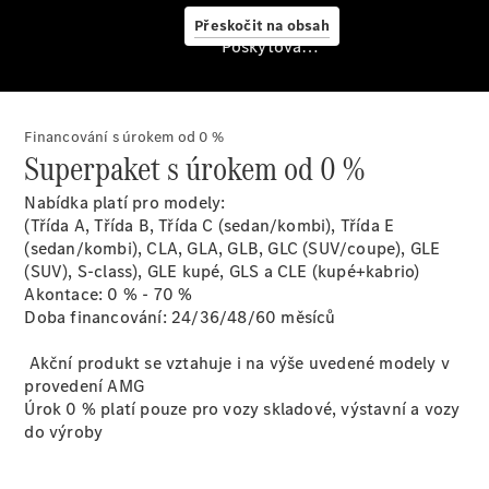
Přeskočit na obsah
Vyhledání a
Poskytovatel/ochrana údajů
koupě
Financování s úrokem od 0 %
Superpaket s úrokem od 0 %
Nabídka platí pro modely:
(Třída A, Třída B, Třída C (sedan/kombi), Třída E
(sedan/kombi), CLA, GLA, GLB, GLC (SUV/coupe), GLE
Finanční
(SUV), S-class), GLE kupé, GLS a CLE (kupé+kabrio)
služby
Akontace: 0 % - 70 %
Digitální
Doba financování: 24/36/48/60 měsíců
doplňky
MANUFAKTUR
Akční produkt se vztahuje i na výše uvedené modely v
Mercedes-
provedení AMG
Benz
Úrok 0 % platí pouze pro vozy skladové, výstavní a vozy
Store
do výroby
Ceníky ke
stažení