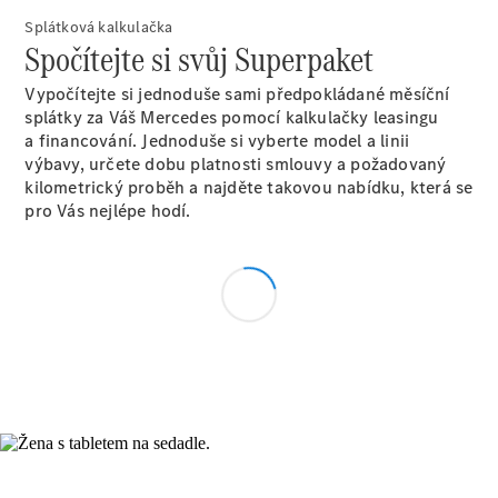
a příslušenství
Splátková kalkulačka
Spočítejte si svůj Superpaket
Vypočítejte si jednoduše sami předpokládané měsíční
splátky za Váš Mercedes pomocí kalkulačky leasingu
a financování. Jednoduše si vyberte model a linii
výbavy, určete dobu platnosti smlouvy a požadovaný
kilometrický proběh a najděte takovou nabídku, která se
Aplikace
pro Vás nejlépe hodí.
Mercedes-
Benz
Originální
příslušenství
Originální
náhradní
díly
Konfigurátor
Přehled
modelů
Rezervovat