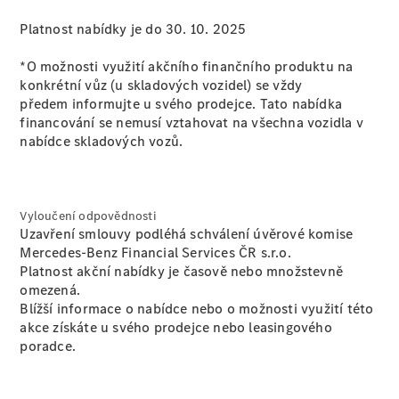
Platnost nabídky je do 30. 10. 2025
Konfigurátor
Přehled
*O možnosti využití akčního finančního produktu na
modelů
konkrétní vůz (u skladových vozidel) se vždy
Rezervovat
předem informujte u svého prodejce. Tato nabídka
zkušební
financování se nemusí vztahovat na všechna vozidla v
jízdu
nabídce skladových vozů.
Rezervovat
termín
servisní
prohlídky
Vyloučení odpovědnosti
Uzavření smlouvy podléhá schválení úvěrové komise
Mercedes-Benz Financial Services ČR s.r.o.
Platnost akční nabídky je časově nebo množstevně
omezená.
Blížší informace o nabídce nebo o možnosti využití této
akce získáte u svého prodejce nebo leasingového
poradce.
Servis