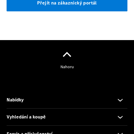
Kontaktní
informace
Vyhledat
kontaktní
osobu
Informace
o naší
společnosti
Kariéra
Konfigurátor
Přehled
modelů
Rezervovat
zkušební
jízdu
Rezervovat
termín
servisní
prohlídky