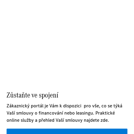
zkušební
jízdu
Rezervovat
termín
servisní
prohlídky
O nás