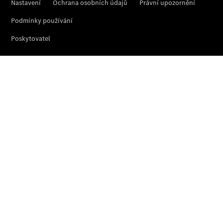
zkušební
jízdu
Rezervovat
termín
servisní
prohlídky
O nás