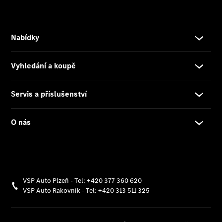
a příslušenství
Aplikace
Mercedes-
Benz
Originální
příslušenství
Originální
náhradní
díly
Konfigurátor
Přehled
modelů
Rezervovat