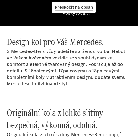
Přeskočit na obsah
Vyhledání a
Poskytovatel/ochrana údajů
koupě
Design kol pro Váš Mercedes.
S Mercedes-Benz vždy uděláte správnou volbu. Neboť
ve Vašem hvězdném vozidle se snoubí dynamika,
komfort a efektně tvarovaný design. Pokračuje až do
detailu. S 16palcovými, 17palcovýmu a 18palcovými
Finanční
kompletními koly v atraktivním designu dodáte svému
služby
Mercedesu individuální styl.
Digitální
doplňky
MANUFAKTUR
Mercedes-
Originální kola z lehké slitiny –
Benz
Store
bezpečná, výkonná, odolná.
Ceníky ke
stažení
Originální kola z lehké slitiny Mercedes-Benz spojují