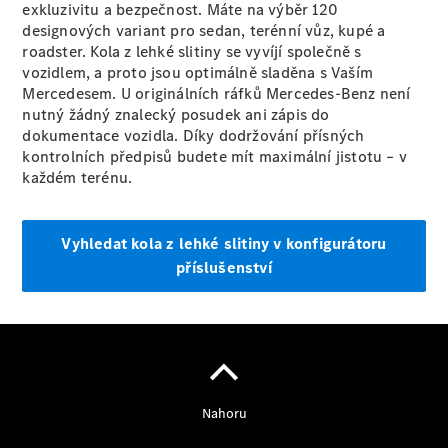
exkluzivitu a bezpečnost. Máte na výběr 120
designových variant pro sedan, terénní vůz, kupé a
Konfigurátor
roadster. Kola z lehké slitiny se vyvíjí společně s
Přehled
vozidlem, a proto jsou optimálně sladěna s Vaším
modelů
Mercedesem. U originálních ráfků Mercedes-Benz není
Rezervovat
nutný žádný znalecký posudek ani zápis do
zkušební
dokumentace vozidla. Díky dodržování přísných
jízdu
kontrolních předpisů budete mít maximální jistotu – v
Rezervovat
každém terénu.
termín
servisní
prohlídky
Vyhledat kola z lehké slitiny v konfigurátoru
příslušenství
Servis