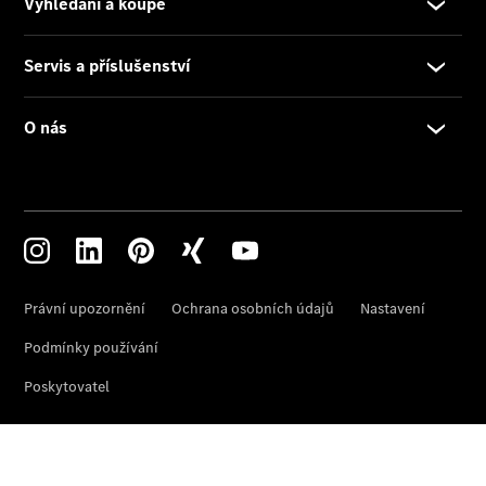
Aplikace
Mercedes-
Benz
Originální
příslušenství
Originální
náhradní
díly
Konfigurátor
Přehled
modelů
Rezervovat
zkušební
jízdu
Rezervovat
termín
servisní
prohlídky