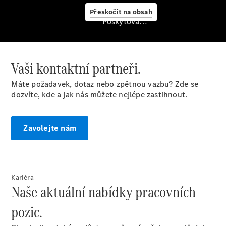
koupě
Přeskočit na obsah
Poskytovatel/ochrana údajů
Vaši kontaktní partneři.
Máte požadavek, dotaz nebo zpětnou vazbu? Zde se
Finanční
dozvíte, kde a jak nás můžete nejlépe zastihnout.
služby
Digitální
doplňky
Zavolejte nám
Mercedes-
Benz
Store
Kariéra
Konfigurátor
Naše aktuální nabídky pracovních
Přehled
modelů
pozic.
Rezervovat
zkušební